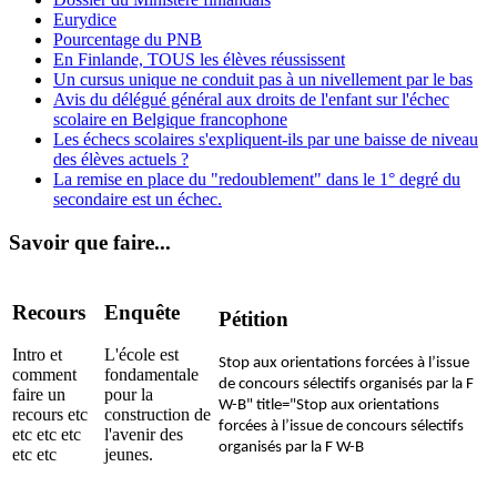
Eurydice
Pourcentage du PNB
En Finlande, TOUS les élèves réussissent
Un cursus unique ne conduit pas à un nivellement par le bas
Avis du délégué général aux droits de l'enfant sur l'échec
scolaire en Belgique francophone
Les échecs scolaires s'expliquent-ils par une baisse de niveau
des élèves actuels ?
La remise en place du "redoublement" dans le 1° degré du
secondaire est un échec.
Savoir que faire...
Recours
Enquête
Pétition
Intro et
L'école est
Stop aux orientations forcées à l’issue
comment
fondamentale
de concours sélectifs organisés par la F
faire un
pour la
W-B" title="Stop aux orientations
recours etc
construction de
forcées à l’issue de concours sélectifs
etc etc etc
l'avenir des
organisés par la F W-B
etc etc
jeunes.