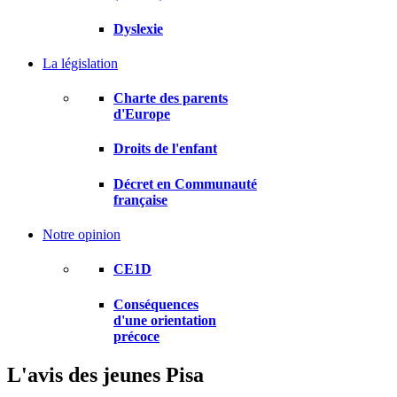
Dyslexie
La législation
Charte des parents
d'Europe
Droits de l'enfant
Décret en Communauté
française
Notre opinion
CE1D
Conséquences
d'une orientation
précoce
L'avis des jeunes
Pisa