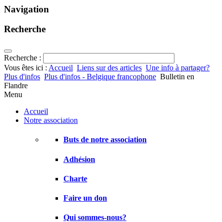
Navigation
Recherche
Recherche :
Vous êtes ici :
Accueil
Liens sur des articles
Une info à partager?
Plus d'infos
Plus d'infos - Belgique francophone
Bulletin en
Flandre
Menu
Accueil
Notre association
Buts de notre association
Adhésion
Charte
Faire un don
Qui sommes-nous?