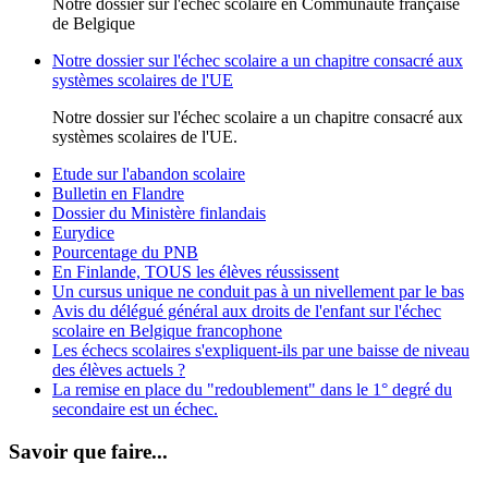
Notre dossier sur l'échec scolaire en Communauté française
de Belgique
Notre dossier sur l'échec scolaire a un chapitre consacré aux
systèmes scolaires de l'UE
Notre dossier sur l'échec scolaire a un chapitre consacré aux
systèmes scolaires de l'UE.
Etude sur l'abandon scolaire
Bulletin en Flandre
Dossier du Ministère finlandais
Eurydice
Pourcentage du PNB
En Finlande, TOUS les élèves réussissent
Un cursus unique ne conduit pas à un nivellement par le bas
Avis du délégué général aux droits de l'enfant sur l'échec
scolaire en Belgique francophone
Les échecs scolaires s'expliquent-ils par une baisse de niveau
des élèves actuels ?
La remise en place du "redoublement" dans le 1° degré du
secondaire est un échec.
Savoir que faire...