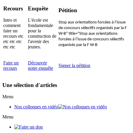
Recours
Enquête
Pétition
Intro et
L'école est
Stop aux orientations forcées à l’issue
comment
fondamentale
de concours sélectifs organisés par la F
faire un
pour la
W-B" title="Stop aux orientations
recours etc
construction de
forcées à l’issue de concours sélectifs
etc etc etc
l'avenir des
organisés par la F W-B
etc etc
jeunes.
Faire un
Découvrir
Signer la pétition
recours
notre enquête
Une sélection d'articles
Menu
Nos colloques en vidéo
Menu