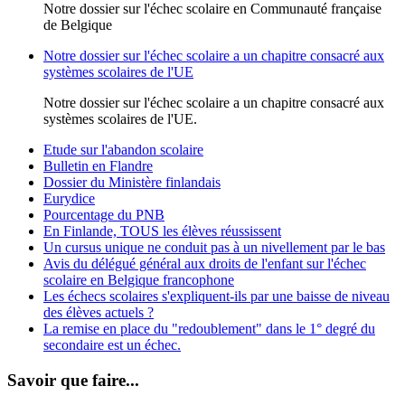
Notre dossier sur l'échec scolaire en Communauté française
de Belgique
Notre dossier sur l'échec scolaire a un chapitre consacré aux
systèmes scolaires de l'UE
Notre dossier sur l'échec scolaire a un chapitre consacré aux
systèmes scolaires de l'UE.
Etude sur l'abandon scolaire
Bulletin en Flandre
Dossier du Ministère finlandais
Eurydice
Pourcentage du PNB
En Finlande, TOUS les élèves réussissent
Un cursus unique ne conduit pas à un nivellement par le bas
Avis du délégué général aux droits de l'enfant sur l'échec
scolaire en Belgique francophone
Les échecs scolaires s'expliquent-ils par une baisse de niveau
des élèves actuels ?
La remise en place du "redoublement" dans le 1° degré du
secondaire est un échec.
Savoir que faire...